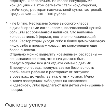
отдохнуть и развлечься. Наиболее популярными
концепциями в этом сегменте стали кондитерская,
стейк-хаус, ресторан национальной кухни, гастропаб.
Средний чек — 800–1000 рублей.
Fine Dining. Рестораны более высокого класса:
с дизайнерскими интерьерами, великолепной кухней,
большим ассортиментом напитков. Это наиболее
консервативный формат, постепенно изживающий
себя. Рестораторы уходят либо в более демократичную
нишу, либо в премиум-класс, где конкуренция еще
более высокая.
Отдельно можно выделить «семейные» рестораны —
по названию понятно, что в них должно быть
предусмотрено все для отдыха семей с детьми.
В первую очередь, продумывается безопасность
пребывания ребенка в ресторане: от заглушек
в розетках, до удобства туалетных комнат. Меню
в таких заведениях либо делят на «взрослое»
и «детское», либо предлагают для детей уменьшенные
порции.
Факторы успеха