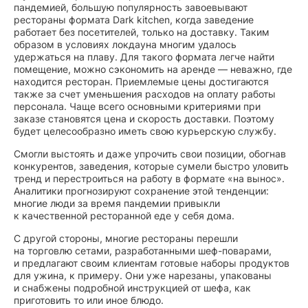
пандемией, большую популярность завоевывают
рестораны формата Dark kitchen, когда заведение
работает без посетителей, только на доставку. Таким
образом в условиях локдауна многим удалось
удержаться на плаву. Для такого формата легче найти
помещение, можно сэкономить на аренде — неважно, где
находится ресторан. Приемлемые цены достигаются
также за счет уменьшения расходов на оплату работы
персонала. Чаще всего основными критериями при
заказе становятся цена и скорость доставки. Поэтому
будет целесообразно иметь свою курьерскую службу.
Смогли выстоять и даже упрочить свои позиции, обогнав
конкурентов, заведения, которые сумели быстро уловить
тренд и перестроиться на работу в формате «на вынос».
Аналитики прогнозируют сохранение этой тенденции:
многие люди за время пандемии привыкли
к качественной ресторанной еде у себя дома.
С другой стороны, многие рестораны перешли
на торговлю сетами, разработанными шеф-поварами,
и предлагают своим клиентам готовые наборы продуктов
для ужина, к примеру. Они уже нарезаны, упакованы
и снабжены подробной инструкцией от шефа, как
приготовить то или иное блюдо.