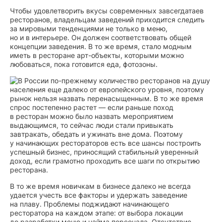
Чтобы удовлетворить вкусы современных завсегдатаев
ресторанов, владельцам заведений приходится следить
за мировыми тенденциями не только в меню,
но и в интерьере. Он должен соответствовать общей
концепции заведения. В то же время, стало модным
иметь в ресторане арт-объекты, которыми можно
любоваться, пока готовится еда, фотозоны.
В России по-прежнему количество ресторанов на душу
населения еще далеко от европейского уровня, поэтому
рынок нельзя назвать перенасыщенным. В то же время
спрос постепенно растет — если раньше поход
в ресторан можно было назвать мероприятием
выдающимся, то сейчас люди стали привыкать
завтракать, обедать и ужинать вне дома. Поэтому
у начинающих рестораторов есть все шансы построить
успешный бизнес, приносящий стабильный уверенный
доход, если грамотно проходить все шаги по открытию
ресторана.
В то же время новичкам в бизнесе далеко не всегда
удается учесть все факторы и удержать заведение
на плаву. Проблемы поджидают начинающего
ресторатора на каждом этапе: от выбора локации
до разработки меню и найма персонала. Отсутствие