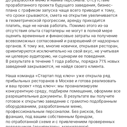
проработанного проекта будущего заведения, бизнес-
плана с графиком запуска чаще всего приводит к тому,
что сроки срываются, смета на открытие увеличивается
в геометрической прогрессии, аренду приходится
платить, еще не начав работать. Помимо этого из-за
отсутствия опыта стартаперы не могут в полной мере
оценить временные и финансовые затраты на получение
всевозможных согласований и разрешений от надзорных
органов. К тому же, многие новички, открывая ресторан,
ориентируются исключительно на свой вкус, не учитывая
ни целевую аудиторию, ни сценарии ее поведения.
В результате в течение 1 года работы, порядка 71% новых
заведений закрываются, не найдя своего клиента.
Наша команда «Стартап под ключ» уже открыла ряд
прибыльных ресторанов в Москве и готова реализовать
и ваш проект «под ключ»: мы проанализируем
конкурентную среду, подбирем помещение, оформим все
разрешительные документы. В результате вы получите
готовое к открытию заведение с грамотно подобранным
оборудованием, разработанным меню,
профессиональным персоналом. Без рисков, без
франшиз, под вашим собственным брендом,
по отработанной схеме и с привлечением проверенных
подрядчиков (архитекторы, маркетологи).